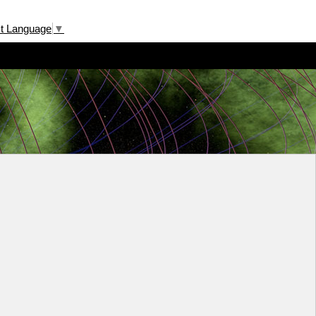
ct Language
▼