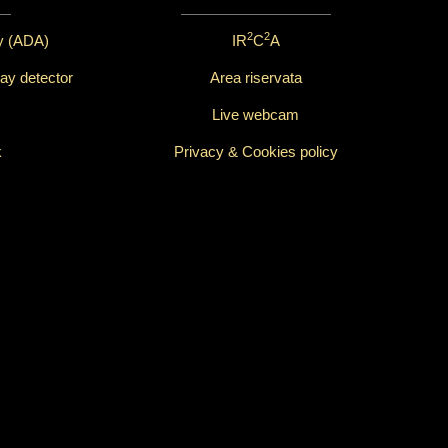
2
2
ay (ADA)
IR
C
A
ay detector
Area riservata
Live webcam
k
Privacy & Cookies policy