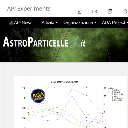
AP
i
Experiments
AP
i
News
Attività
Organizzazione
ADA Project