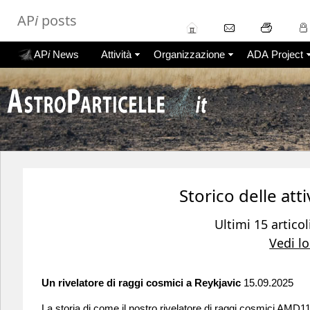
AP
i
posts
AP
i
News
Attività
Organizzazione
ADA Project
Storico delle atti
Ultimi 15 articol
Vedi lo
Un rivelatore di raggi cosmici a Reykjavic
15.09.2025
La storia di come il nostro rivelatore di raggi cosmici AMD11 