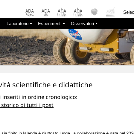
Sele
Laboratorio
Esperimenti
Osservatori
vità scientifiche e didattiche
i inseriti in ordine cronologico:
 storico di tutti i post
sia finito in Islanda è piuttosto lunga, la collaborazione è nata nel 202