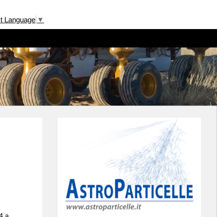
ct Language
▼
4 a