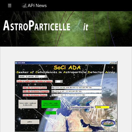
☰
AP
i
News