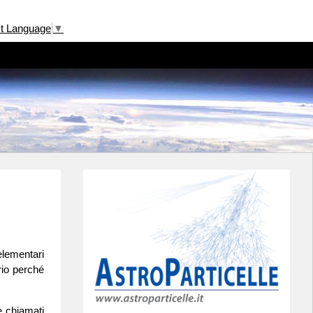
ct Language
▼
 elementari
rio perché
e chiamati