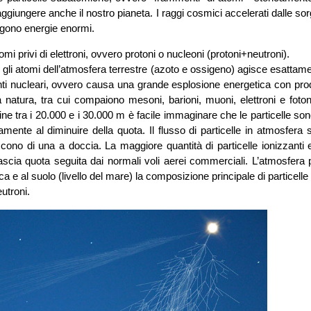
ggiungere anche il nostro pianeta. I raggi cosmici accelerati dalle sor
ggono energie enormi.
i privi di elettroni, ovvero protoni o nucleoni (protoni+neutroni).
 e gli atomi dell’atmosfera terrestre (azoto e ossigeno) agisce esatta
erimenti nucleari, ovvero causa una grande esplosione energetica con pr
a natura, tra cui compaiono mesoni, barioni, muoni, elettroni e fot
ne tra i 20.000 e i 30.000 m è facile immaginare che le particelle son
mente al diminuire della quota. Il flusso di particelle in atmosfera 
cono di una a doccia. La maggiore quantità di particelle ionizzanti e
 fascia quota seguita dai normali voli aerei commerciali. L’atmosfera 
 e al suolo (livello del mare) la composizione principale di particelle
eutroni.