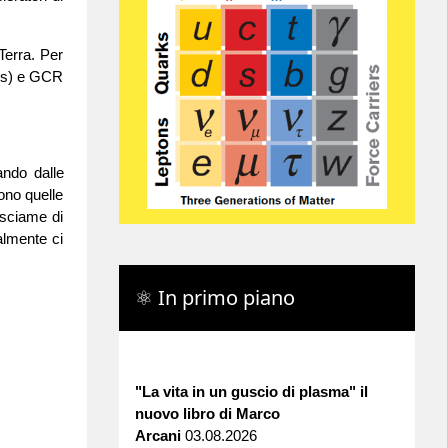
Terra. Per
Rays) e GCR
ando dalle
sono quelle
 sciame di
almente ci
⚛ In primo piano
"La vita in un guscio di plasma" il
nuovo libro di Marco
Arcani
03.08.2026