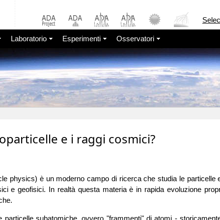
Sele
Laboratorio
Esperimenti
Osservatori
oparticelle e i raggi cosmici?
article physics) è un moderno campo di ricerca che studia le particelle
ici e geofisici. In realtà questa materia è in rapida evoluzione prop
che.
 particelle subatomiche, ovvero "frammenti" di atomi - storicament