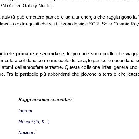
 AGN (Active Galaxy Nuclei).
a attività può emettere particelle ad alta energia che raggiungono la 
a Galassia o extra-galattiche si utilizzano le sigle SCR (Solar Cosmic 
rticelle
primarie e secondarie
, le primarie sono quelle che viaggi
atmosfera collidono con le molecole dell’aria; le particelle secondarie 
 atomi dell'atmosfera terrestre. Questa collisione infatti genera uno
tre. Tra le particelle più abbondanti che piovono a terra e che letter
Raggi cosmici secondari:
Iperoni
Mesoni (Pi, K...)
Nucleoni