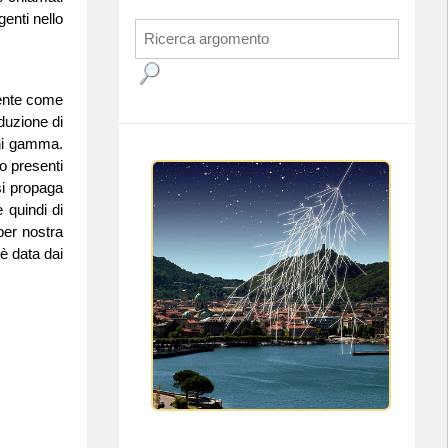
genti nello
mente come
oduzione di
oni gamma.
o presenti
si propaga
 quindi di
per nostra
 è data dai