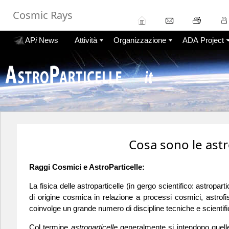
Cosmic Rays
AP
i
News
Attività
Organizzazione
ADA Project
Cosa sono le astr
Raggi Cosmici e AstroParticelle:
La fisica delle astroparticelle (in gergo scientifico: astrop
di origine cosmica in relazione a processi cosmici, astrofis
coinvolge un grande numero di discipline tecniche e scientifi
Col termine
astroparticelle
generalmente si intendono quelle