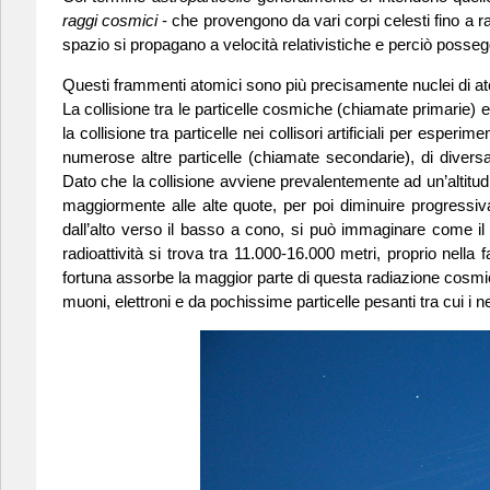
raggi cosmici
- che provengono da vari corpi celesti fino a ra
spazio si propagano a velocità relativistiche e perciò posse
Questi frammenti atomici sono più precisamente nuclei di atom
La collisione tra le particelle cosmiche (chiamate primarie)
la collisione tra particelle nei collisori artificiali per esp
numerose altre particelle (chiamate secondarie), di divers
Dato che la collisione avviene prevalentemente ad un’altitudi
maggiormente alle alte quote, per poi diminuire progressiva
dall’alto verso il basso a cono, si può immaginare come il 
radioattività si trova tra 11.000-16.000 metri, proprio nella
fortuna assorbe la maggior parte di questa radiazione cosmica
muoni, elettroni e da pochissime particelle pesanti tra cui i n