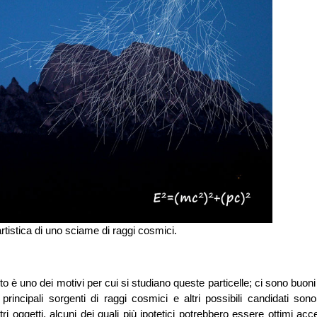
tistica di uno sciame di raggi cosmici.
to è uno dei motivi per cui si studiano queste particelle; ci sono buoni
incipali sorgenti di raggi cosmici e altri possibili candidati sono 
i oggetti, alcuni dei quali più ipotetici potrebbero essere ottimi acce